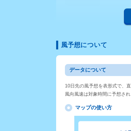
風予想について
データについて
10日先の風予想を表形式で、
風向風速は対象時間に予想され
マップの使い方