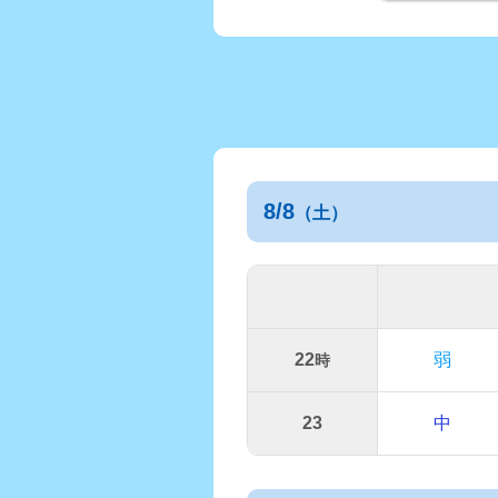
8/8
（土）
22
弱
時
23
中