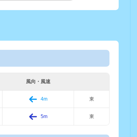
風向・風速
4m
東
5m
東