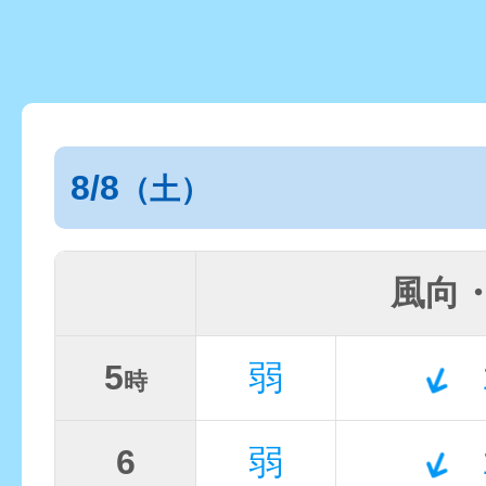
8/8
（土）
風向
5
弱
時
6
弱