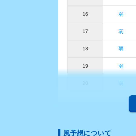
16
弱
17
弱
18
弱
19
弱
20
弱
風予想について