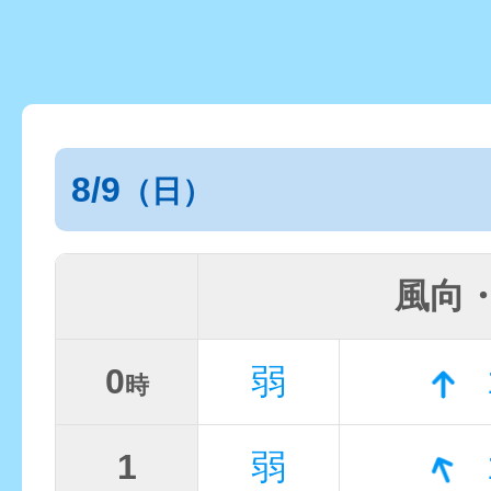
8/9
（日）
風向
0
弱
時
1
弱