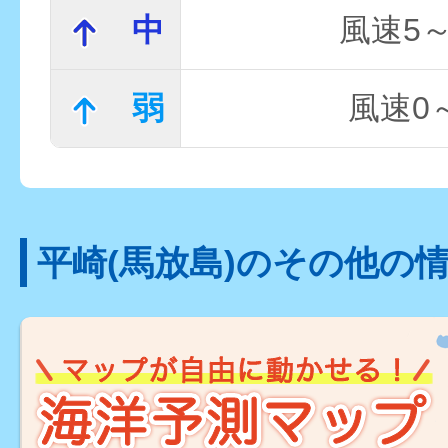
中
風速5～
弱
風速0～
平崎(馬放島)のその他の