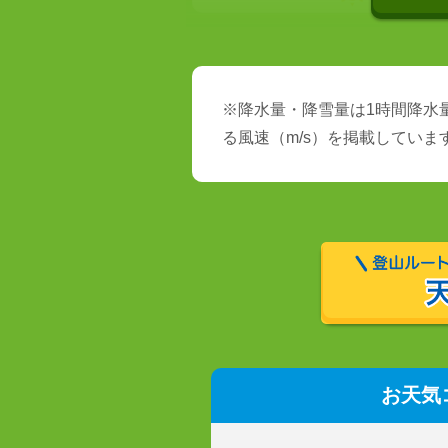
※降水量・降雪量は1時間降水量
る風速（m/s）を掲載していま
お天気