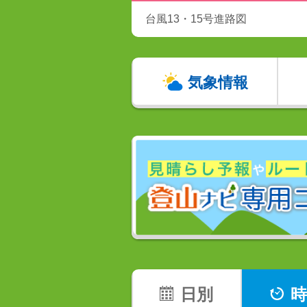
台風13・15号進路図
気象情報
日別
時