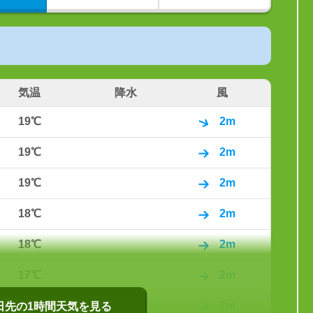
気温
降水
風
19℃
2m
19℃
2m
19℃
2m
18℃
2m
18℃
2m
17℃
2m
15℃
2m
0日先の1時間天気を見る