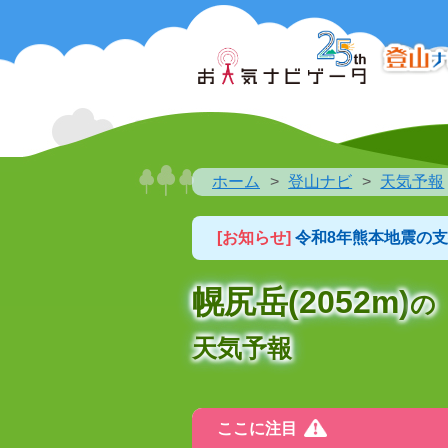
ホーム
登山ナビ
天気予報
[お知らせ]
令和8年熊本地震の
幌尻岳(2052m)
の
天気予報
ここに注目