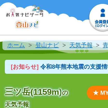
ホーム
登山ナビ
天気予報
[お知らせ]
令和8年熊本地震の支援
三ツ岳(1159m)
の
★ 
天気予報