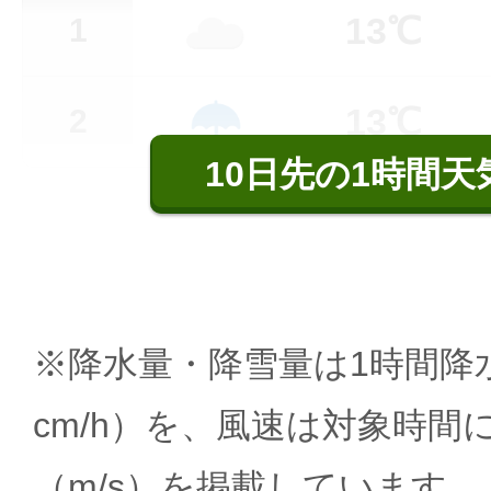
13℃
1
13℃
2
10日先の1時間天
※降水量・降雪量は1時間降水
cm/h）を、風速は対象時間
（m/s）を掲載しています。