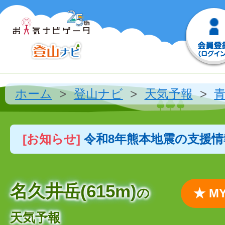
ホーム
登山ナビ
天気予報
[お知らせ]
令和8年熊本地震の支援
名久井岳(615m)
の
★ 
天気予報