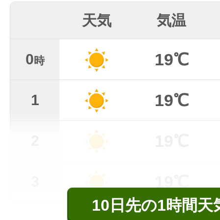
天気
気温
19℃
0
時
19℃
1
19℃
2
19℃
3
10日先の1時間天