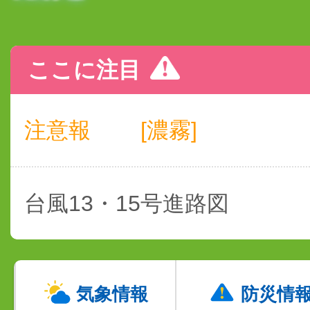
ここに注目
注意報
[濃霧]
台風13・15号進路図
気象情報
防災情