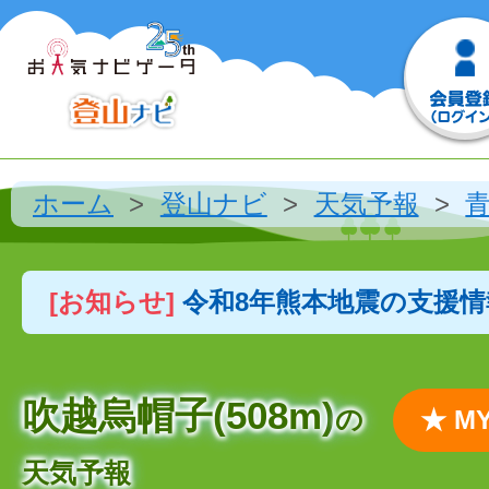
ホーム
登山ナビ
天気予報
[お知らせ]
令和8年熊本地震の支援
吹越烏帽子(508m)
の
★ 
天気予報