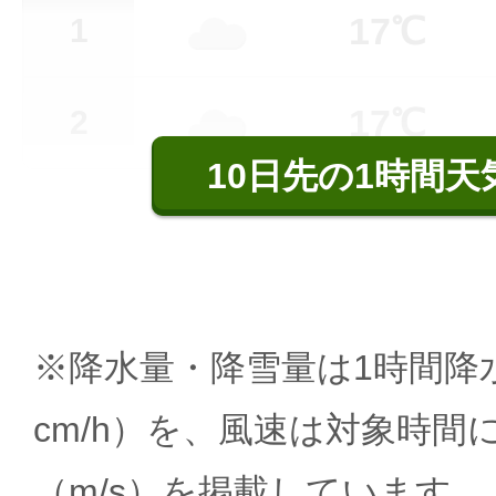
17℃
1
17℃
2
10日先の1時間天
※降水量・降雪量は1時間降水
cm/h）を、風速は対象時間
（m/s）を掲載しています。