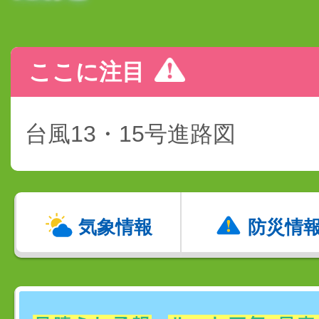
ここに注目
台風13・15号進路図
気象情報
防災情