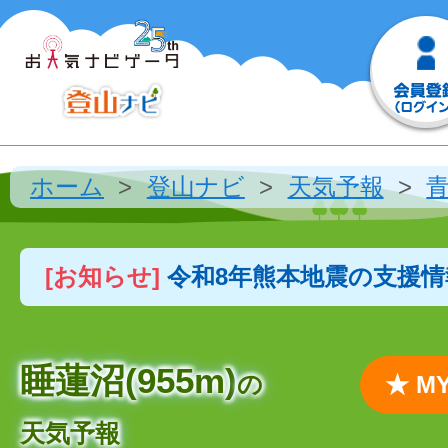
ホーム
登山ナビ
天気予報
[お知らせ]
令和8年熊本地震の支援
睡蓮沼(955m)
の
★ 
天気予報