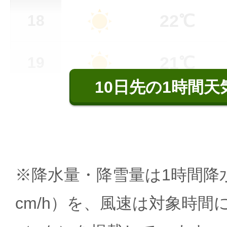
22℃
18
21℃
19
10日先の1時間天
※降水量・降雪量は1時間降水
cm/h）を、風速は対象時間