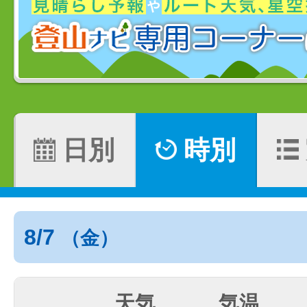
日別
時別
8/7
（金）
天気
気温