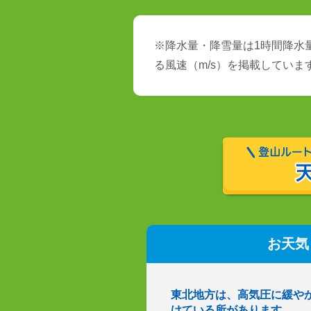
※降水量・降雪量は1時間降水量
る風速（m/s）を掲載していま
お天気
東北地方は、高気圧に緩や
けている所があります。…