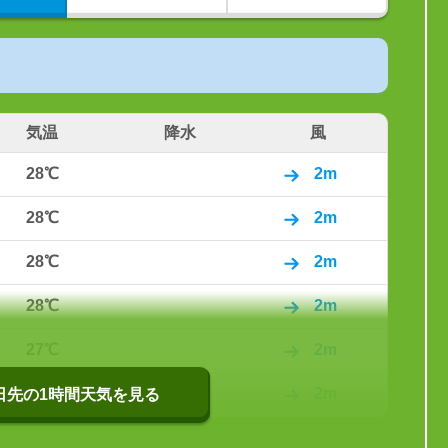
気温
降水
風
28℃
2m
28℃
2m
28℃
2m
28℃
2m
27℃
2m
27℃
2m
0日先の1時間天気を見る