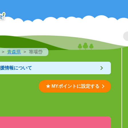
青森県
箒場岱
支援情報について
★ MYポイントに設定する