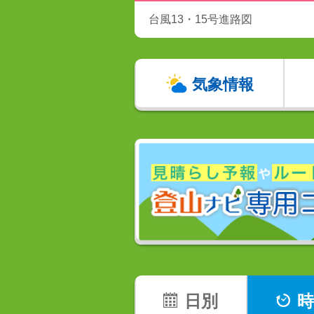
台風13・15号進路図
気象情報
日別
時