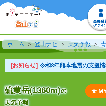
ホーム
登山ナビ
天気予報
[お知らせ]
令和8年熊本地震の支援
硫黄岳(1360m)
の
★ 
天気予報