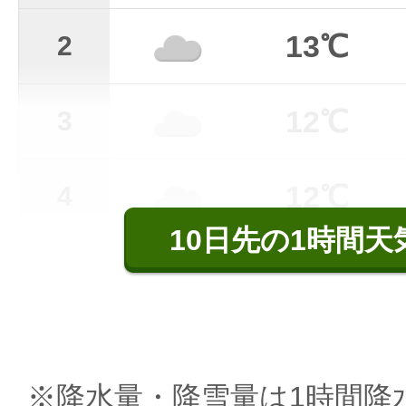
13℃
2
12℃
3
12℃
4
10日先の1時間天
※降水量・降雪量は1時間降水