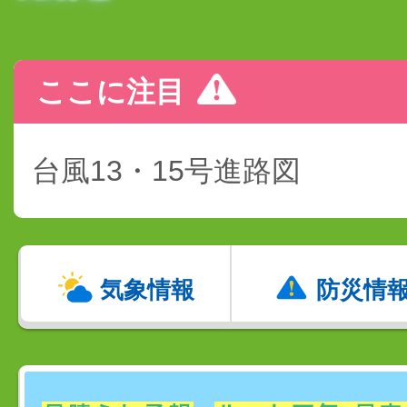
ここに注目
台風13・15号進路図
気象情報
防災情