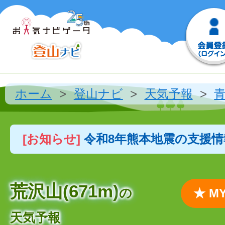
ホーム
登山ナビ
天気予報
[お知らせ]
令和8年熊本地震の支援
荒沢山(671m)
の
★ 
天気予報