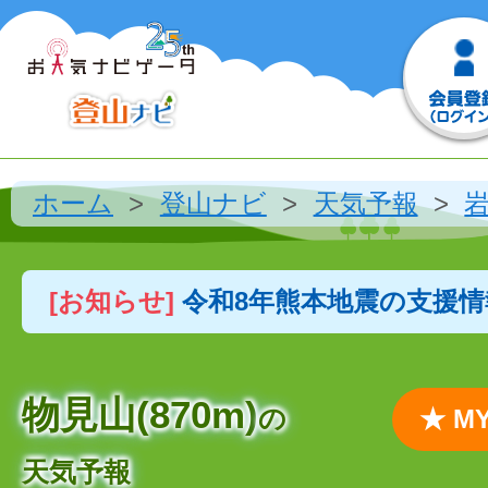
ホーム
登山ナビ
天気予報
[お知らせ]
令和8年熊本地震の支援
物見山(870m)
の
★ 
天気予報