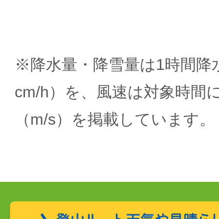
※降水量・降雪量は1時間降水
cm/h）を、風速は対象時間
（m/s）を掲載しています。