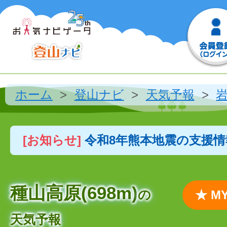
ホーム
登山ナビ
天気予報
[お知らせ]
令和8年熊本地震の支援
種山高原(698m)
の
★ 
天気予報