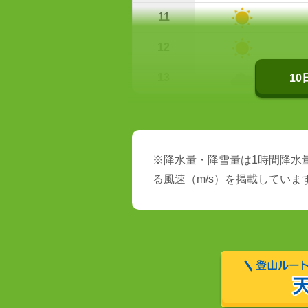
11
12
13
1
※降水量・降雪量は1時間降水量
る風速（m/s）を掲載していま