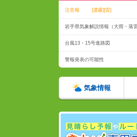
注意報
[濃霧][雷]
岩手県気象解説情報（大雨・落
台風13・15号進路図
警報発表の可能性
気象情報