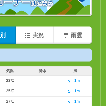
別
実況
雨雲
気温
降水
風
23℃
1m
25℃
1m
27℃
1m