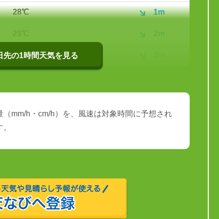
28℃
1m
29℃
2m
29℃
2m
0日先の1時間天気を見る
（mm/h・cm/h）を、風速は対象時間に予想され
す。