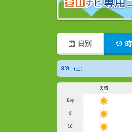
日別
時
8/8
（土）
天気
8
時
9
10