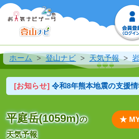
ホーム
登山ナビ
天気予報
[お知らせ]
令和8年熊本地震の支援
平庭岳(1059m)
の
★ 
天気予報