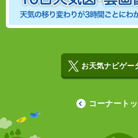
お天気ナビゲータ
コーナート