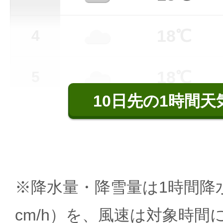
18℃
4
18℃
5
10日先の1時間天
※降水量・降雪量は1時間降水
cm/h）を、風速は対象時間