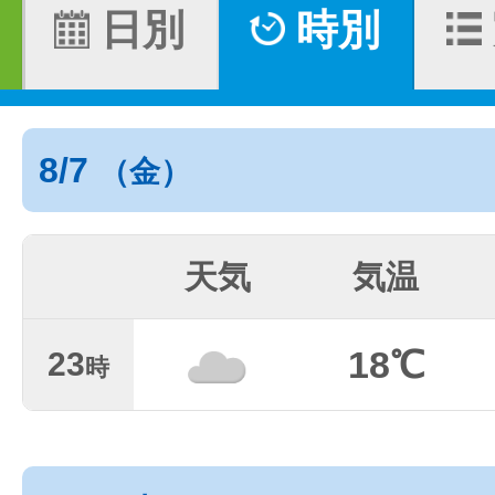
日別
時別
8/7
（金）
天気
気温
18℃
23
時