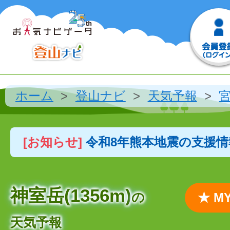
ホーム
登山ナビ
天気予報
[お知らせ]
令和8年熊本地震の支援
神室岳(1356m)
の
★ 
天気予報