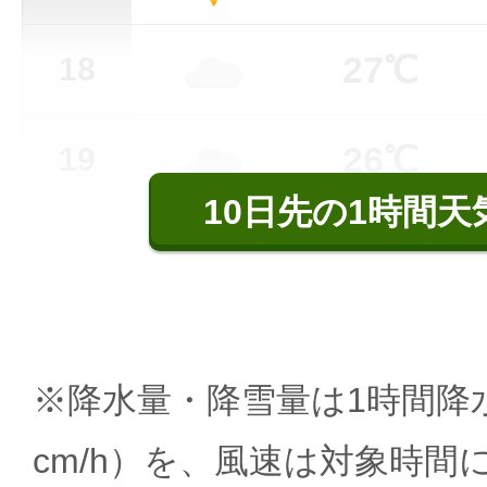
27℃
18
26℃
19
10日先の1時間天
※降水量・降雪量は1時間降水
cm/h）を、風速は対象時間