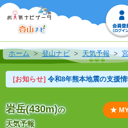
ホーム
登山ナビ
天気予報
[お知らせ]
令和8年熊本地震の支援
岩岳(430m)
の
★ 
天気予報