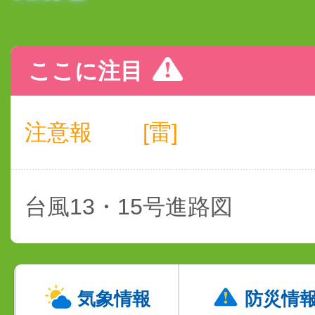
ここに注目
注意報
[雷]
台風13・15号進路図
気象情報
防災情