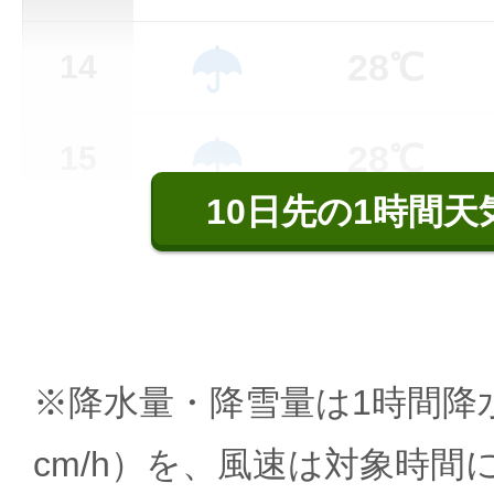
28℃
14
28℃
15
10日先の1時間天
※降水量・降雪量は1時間降水
cm/h）を、風速は対象時間