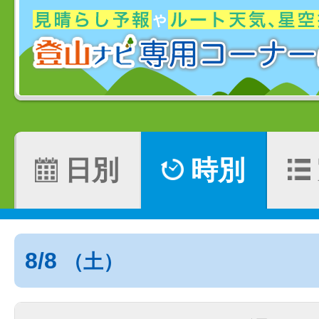
日別
時別
8/8
（土）