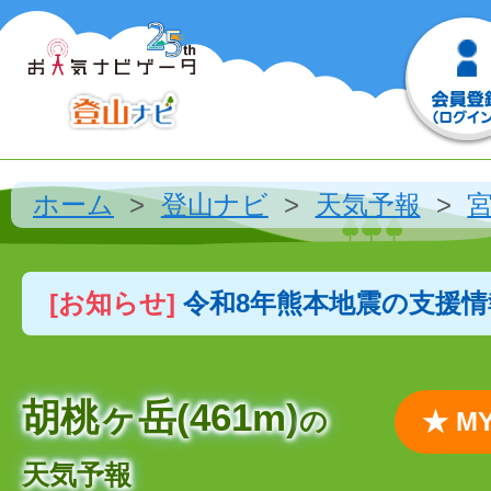
ホーム
登山ナビ
天気予報
[お知らせ]
令和8年熊本地震の支援
胡桃ヶ岳(461m)
の
★ 
天気予報