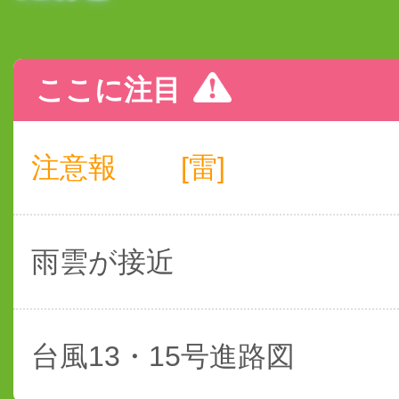
ここに注目
注意報
[雷]
雨雲が接近
台風13・15号進路図