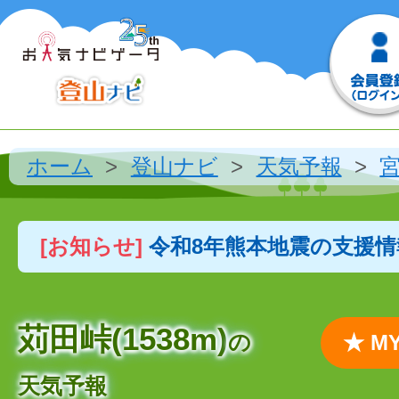
ホーム
登山ナビ
天気予報
[お知らせ]
令和8年熊本地震の支援
苅田峠(1538m)
の
★ 
天気予報