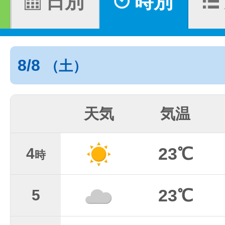
日別
時別
8/8
（土）
天気
気温
23℃
4
時
23℃
5