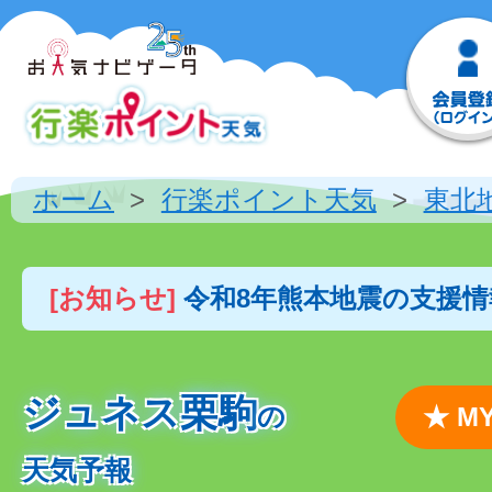
ホーム
行楽ポイント天気
東北
[お知らせ]
令和8年熊本地震の支援
ジュネス栗駒
の
★ 
天気予報