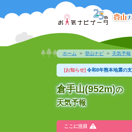
ホーム
登山ナビ
天気予報
[お知らせ]
令和8年熊本地震の
倉手山(952m)
の
天気予報
ここに注目