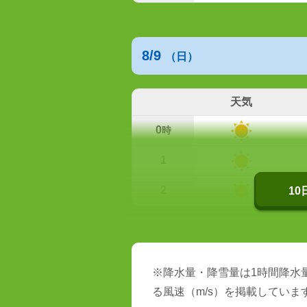
8/9
（日）
天気
0
時
1
2
1
※降水量・降雪量は1時間降水量
る風速（m/s）を掲載していま