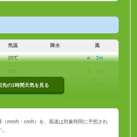
気温
降水
風
20℃
2m
20℃
2m
20℃
2m
0日先の1時間天気を見る
（mm/h・cm/h）を、風速は対象時間に予想され
す。