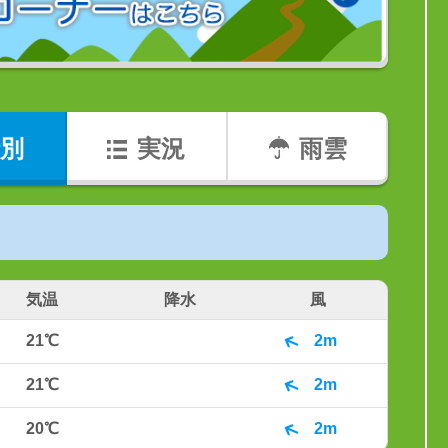
別
実況
雨雲
気温
降水
風
21℃
2m
21℃
2m
20℃
2m