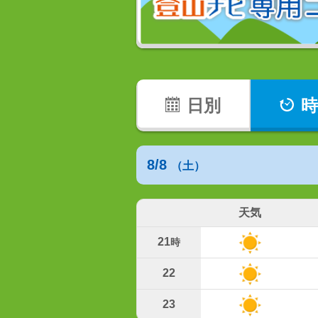
日別
時
8/8
（土）
天気
21
時
22
23