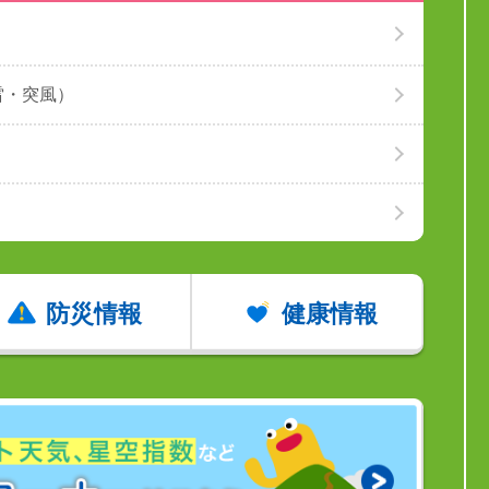
雷・突風）
防災情報
健康情報