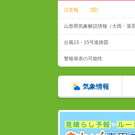
注意報
[雷]
山形県気象解説情報（大雨・落
台風13・15号進路図
警報発表の可能性
気象情報