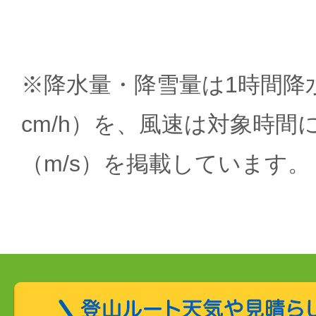
※降水量・降雪量は1時間降水
cm/h）を、風速は対象時間
（m/s）を掲載しています。