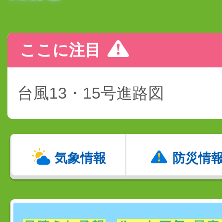
ここに注目
台風13・15号進路図
気象情報
防災情