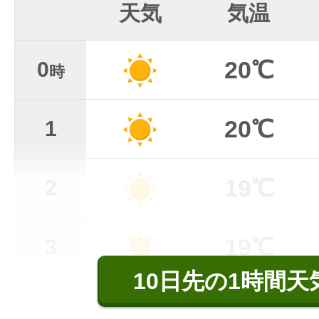
天気
気温
20℃
0
時
20℃
1
19℃
2
19℃
3
10日先の1時間天