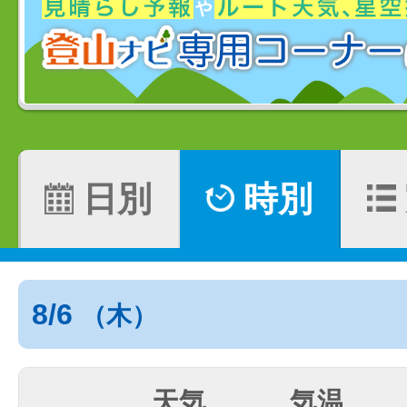
日別
時別
8/6
（木）
天気
気温