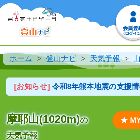
ホーム
登山ナビ
天気予報
[お知らせ]
令和8年熊本地震の支援
摩耶山(1020m)
の
★ 
天気予報