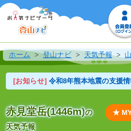
ホーム
登山ナビ
天気予報
[お知らせ]
令和8年熊本地震の支援
赤見堂岳(1446m)
の
★ 
天気予報