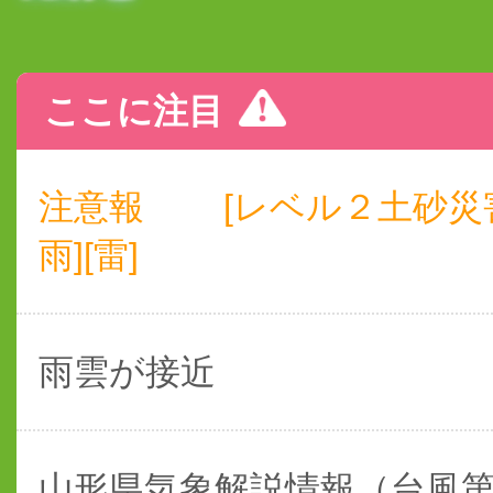
ここに注目
注意報
[レベル２土砂災
雨][雷]
雨雲が接近
山形県気象解説情報（台風