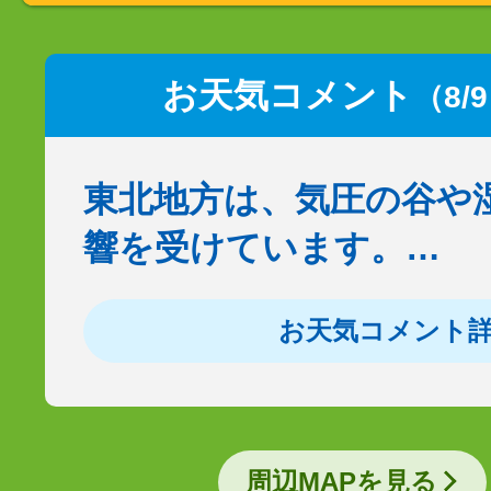
お天気コメント
（8/
東北地方は、気圧の谷や
響を受けています。…
お天気コメント
周辺MAPを見る