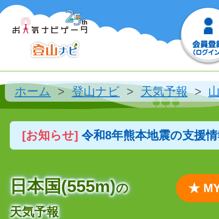
ホーム
登山ナビ
天気予報
[お知らせ]
令和8年熊本地震の支援
日本国(555m)
の
★ 
天気予報