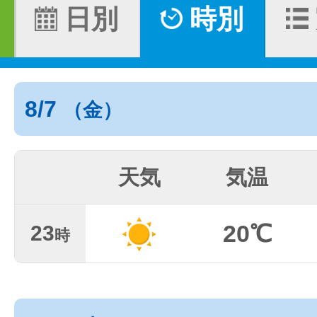
日別
時別
8/7
（金）
天気
気温
20℃
23
時