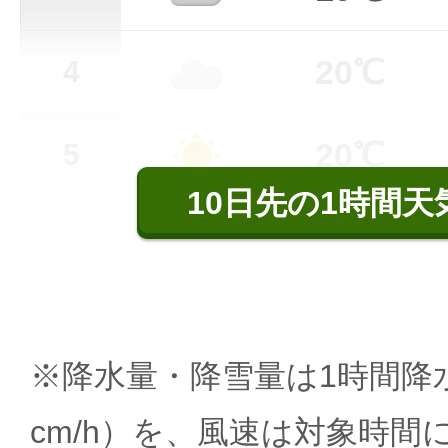
20℃
4
20℃
5
10日先の1時間天
※降水量・降雪量は1時間降水
cm/h）を、風速は対象時間