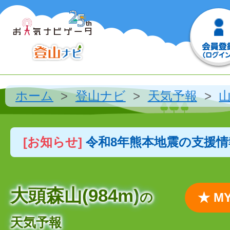
ホーム
登山ナビ
天気予報
[お知らせ]
令和8年熊本地震の支援
大頭森山(984m)
の
★ 
天気予報