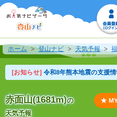
ホーム
登山ナビ
天気予報
[お知らせ]
令和8年熊本地震の支援
赤面山(1681m)
の
★ 
天気予報