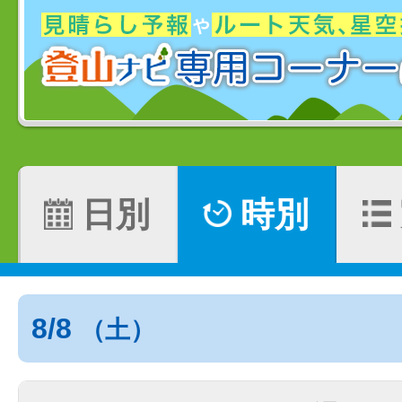
日別
時別
8/8
（土）