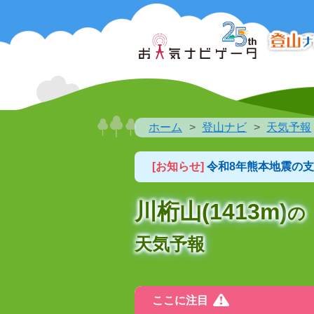
ホーム
登山ナビ
天気予報
[お知らせ]
令和8年熊本地震の
川桁山(1413m)
の
天気予報
ここに注目