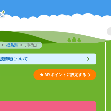
福島県
川桁山
支援情報について
★ MYポイントに設定する