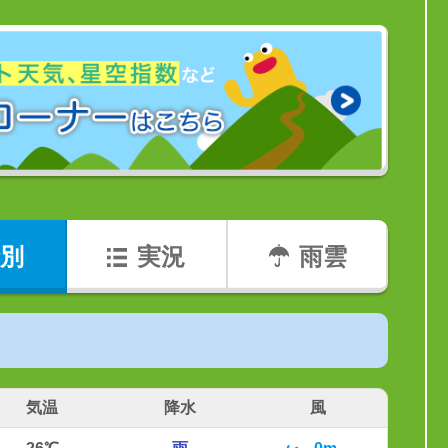
別
実況
雨雲
気温
降水
風