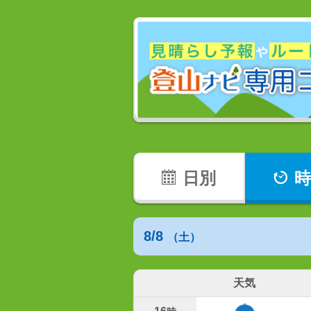
日別
時
8/8
（土）
天気