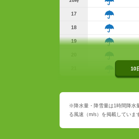
16
時
17
18
19
20
21
1
※降水量・降雪量は1時間降水量
る風速（m/s）を掲載していま