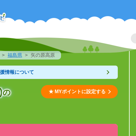
福島県
矢の原高原
支援情報について
)
の
★ MYポイントに設定する