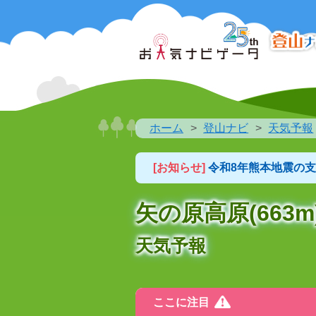
ホーム
登山ナビ
天気予報
[お知らせ]
令和8年熊本地震の
矢の原高原(663m
天気予報
ここに注目