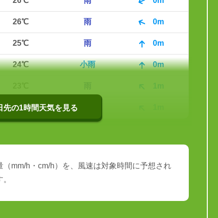
26℃
雨
0m
26℃
雨
0m
25℃
雨
0m
24℃
小雨
0m
23℃
雨
1m
23℃
雨
1m
0日先の1時間天気を見る
（mm/h・cm/h）を、風速は対象時間に予想され
す。