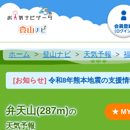
ホーム
登山ナビ
天気予報
[お知らせ]
令和8年熊本地震の支援
弁天山(287m)
の
★ 
天気予報