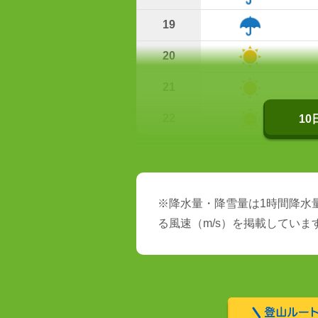
19
20
21
22
1
※降水量・降雪量は1時間降水量
る風速（m/s）を掲載していま