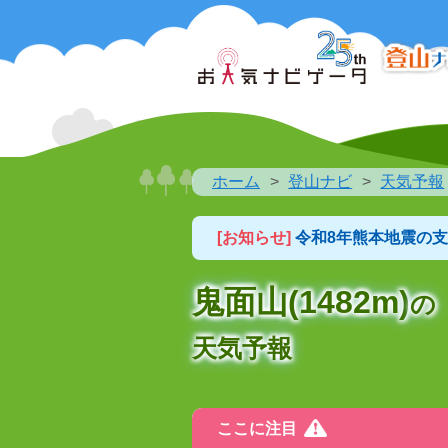
ホーム
登山ナビ
天気予報
[お知らせ]
令和8年熊本地震の
鬼面山(1482m)
の
天気予報
ここに注目