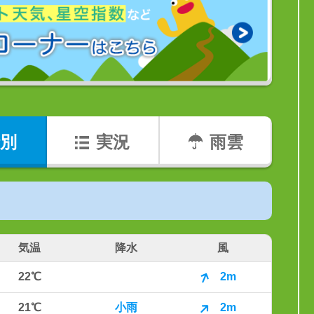
別
実況
雨雲
気温
降水
風
22℃
2m
21℃
小雨
2m