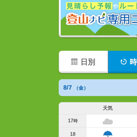
日別
時
8/7
（金）
天気
17
時
18