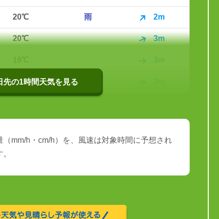
20℃
雨
2m
20℃
3m
19℃
3m
19℃
2m
0日先の1時間天気を見る
（mm/h・cm/h）を、風速は対象時間に予想され
す。