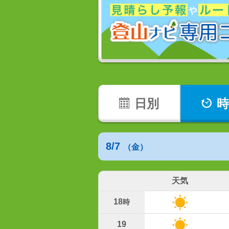
日別
時
8/7
（金）
天気
18
時
19