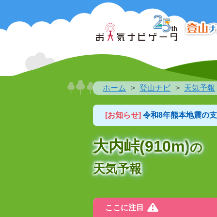
ホーム
登山ナビ
天気予報
[お知らせ]
令和8年熊本地震の
大内峠(910m)
の
天気予報
ここに注目