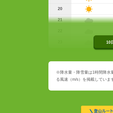
20
21
22
23
1
※降水量・降雪量は1時間降水量
る風速（m/s）を掲載していま