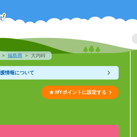
福島県
大内峠
支援情報について
★ MYポイントに設定する