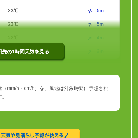
23℃
5m
23℃
5m
22℃
4m
22℃
2m
0日先の1時間天気を見る
（mm/h・cm/h）を、風速は対象時間に予想され
す。