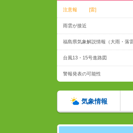
注意報
[雷]
雨雲が接近
福島県気象解説情報（大雨・落
台風13・15号進路図
警報発表の可能性
気象情報