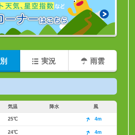
別
実況
雨雲
気温
降水
風
25℃
4m
24℃
4m