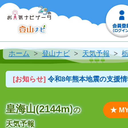
ホーム
登山ナビ
天気予報
[お知らせ]
令和8年熊本地震の支援
皇海山(2144m)
の
★ 
天気予報