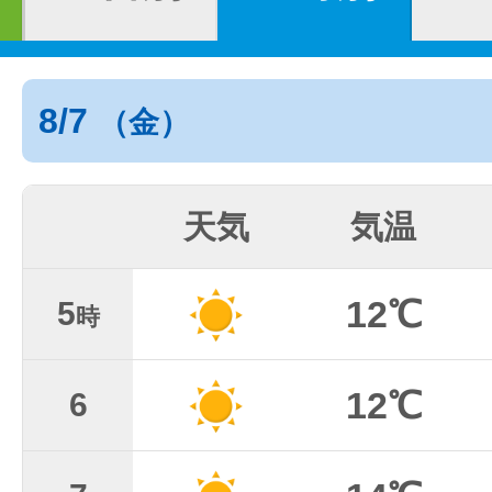
8/7
（金）
天気
気温
12℃
5
時
12℃
6