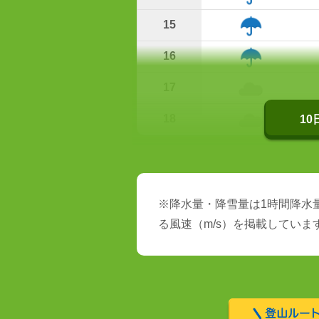
15
16
17
18
1
※降水量・降雪量は1時間降水量
る風速（m/s）を掲載していま