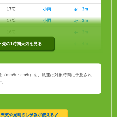
17℃
小雨
3m
17℃
小雨
3m
16℃
3m
16℃
4m
0日先の1時間天気を見る
（mm/h・cm/h）を、風速は対象時間に予想され
す。