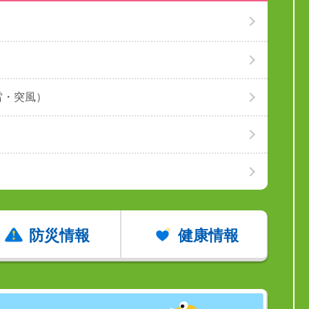
雷・突風）
防災情報
健康情報