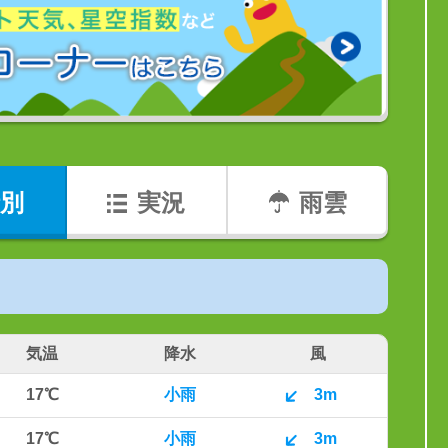
別
実況
雨雲
気温
降水
風
17℃
小雨
3m
17℃
小雨
3m