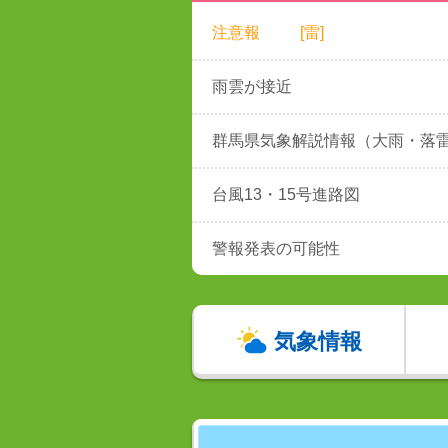
注意報
[雷]
雨雲が接近
群馬県気象解説情報（大雨・落
台風13・15号進路図
警報発表の可能性
気象情報