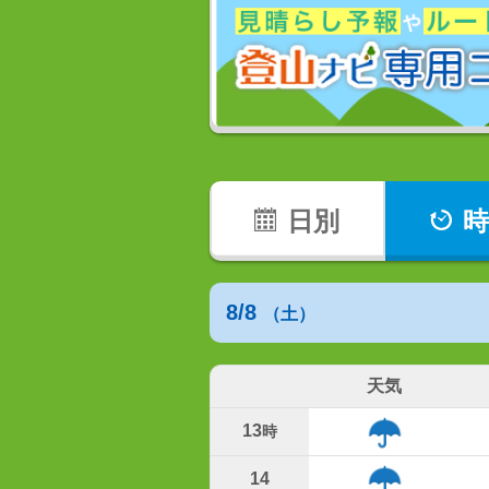
日別
時
8/8
（土）
天気
13
時
14