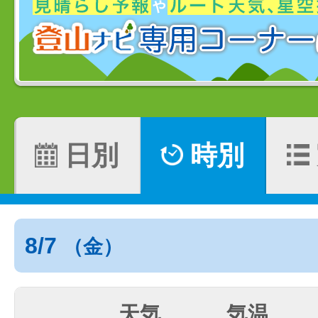
日別
時別
8/7
（金）
天気
気温