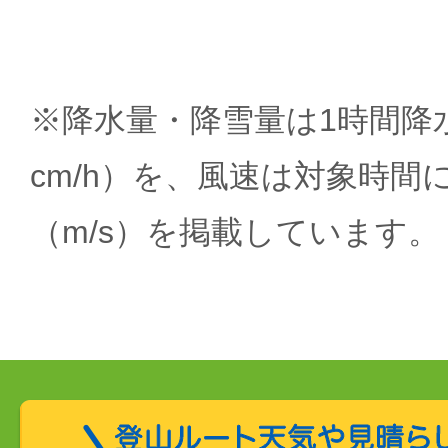
※降水量・降雪量は1時間降水
cm/h）を、風速は対象時間
（m/s）を掲載しています。