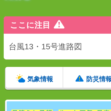
ここに注目
台風13・15号進路図
気象情報
防災情