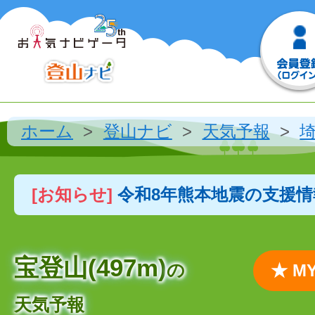
ホーム
登山ナビ
天気予報
[お知らせ]
令和8年熊本地震の支援
宝登山(497m)
の
★ 
天気予報