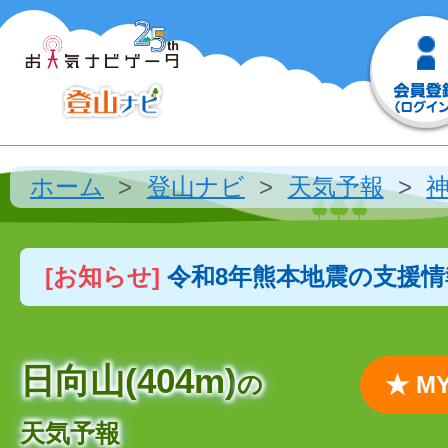
ホーム
登山ナビ
天気予報
[お知らせ]
令和8年熊本地震の支援
日向山(404m)
の
★ 
天気予報