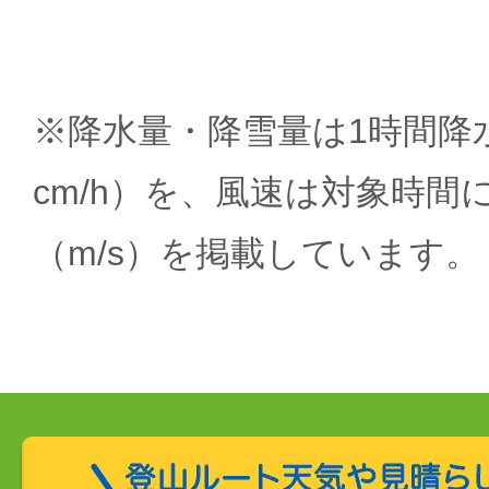
※降水量・降雪量は1時間降水
cm/h）を、風速は対象時間
（m/s）を掲載しています。