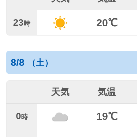
20℃
23
時
8/8
（土）
天気
気温
19℃
0
時