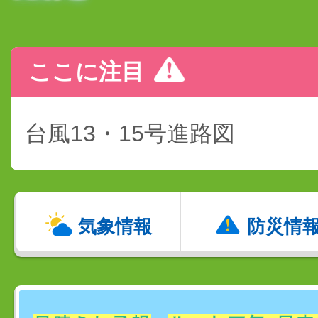
ここに注目
台風13・15号進路図
気象情報
防災情