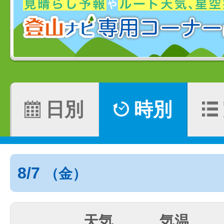
日別
時別
8/7
（金）
天気
気温