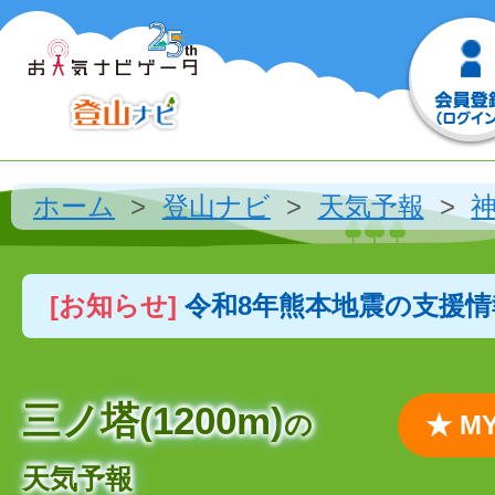
ホーム
登山ナビ
天気予報
[お知らせ]
令和8年熊本地震の支援
三ノ塔(1200m)
の
★ 
天気予報