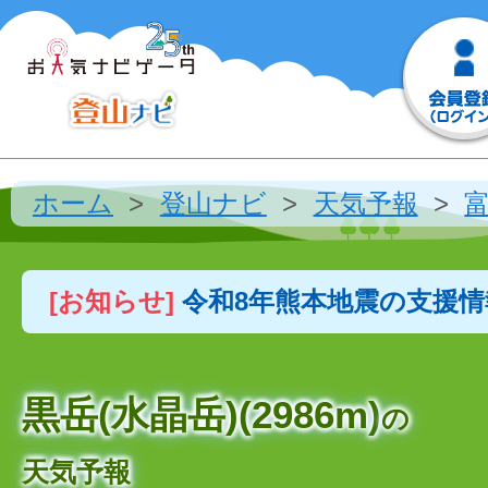
ホーム
登山ナビ
天気予報
[お知らせ]
令和8年熊本地震の支援
黒岳(水晶岳)(2986m)
の
天気予報