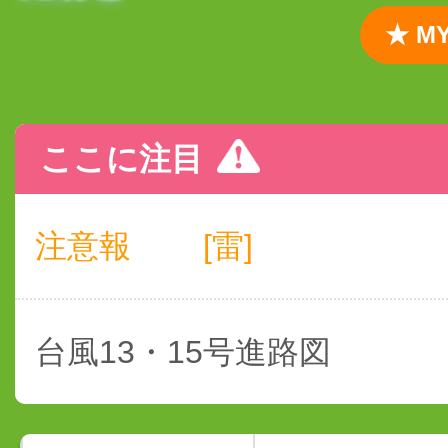
★ 
ここに注目
注意報
[雷]
台風13・15号進路図