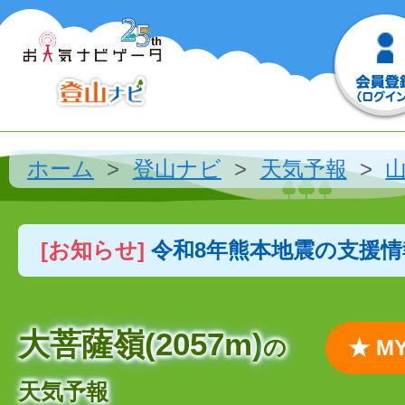
ホーム
登山ナビ
天気予報
[お知らせ]
令和8年熊本地震の支援
大菩薩嶺(2057m)
の
★ 
天気予報