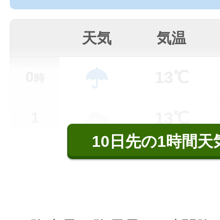
天気
気温
13℃
0
時
13℃
1
10日先の1時間天