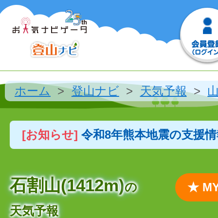
ホーム
登山ナビ
天気予報
[お知らせ]
令和8年熊本地震の支援
石割山(1412m)
の
★ 
天気予報