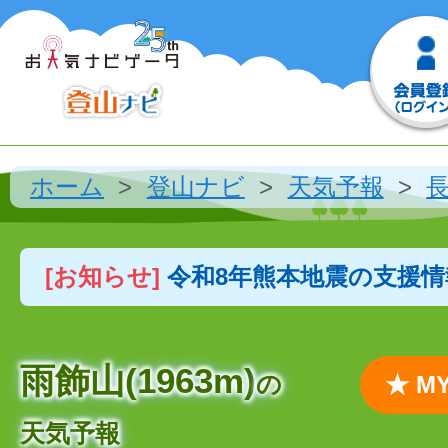
ホーム
登山ナビ
天気予報
[お知らせ]
令和8年熊本地震の支援
雨飾山(1963m)
の
★ 
天気予報