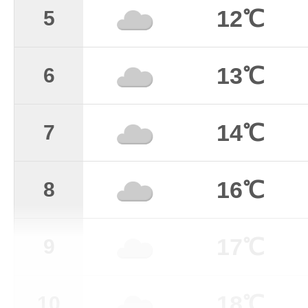
12℃
5
13℃
6
14℃
7
16℃
8
17℃
9
18℃
10