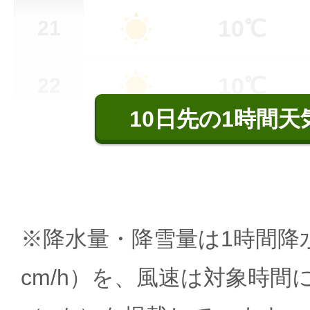
10℃
21
10℃
22
10日先の1時間天
※降水量・降雪量は1時間降水
cm/h）を、風速は対象時間