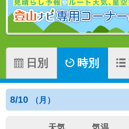
日別
時別
8/10
（月）
天気
気温