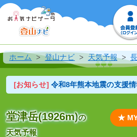
ホーム
登山ナビ
天気予報
[お知らせ]
令和8年熊本地震の支援
堂津岳(1926m)
の
★ 
天気予報