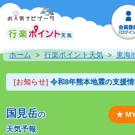
ホーム
行楽ポイント天気
東海
[お知らせ]
令和8年熊本地震の支援
国見岳
の
★ 
天気予報