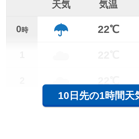
天気
気温
22℃
0
時
22℃
1
22℃
2
10日先の1時間天