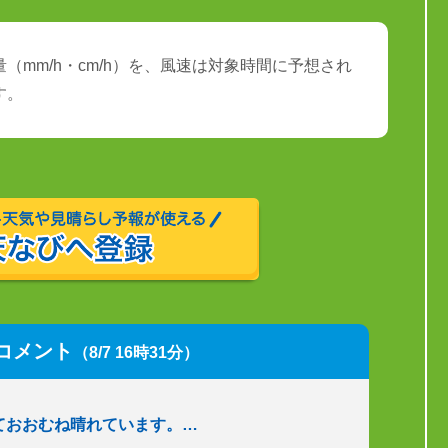
（mm/h・cm/h）を、風速は対象時間に予想され
す。
コメント
（8/7 16時31分）
ておおむね晴れています。…