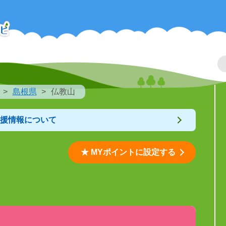
島根県
仏教山
支援情報について
★ MYポイントに設定する