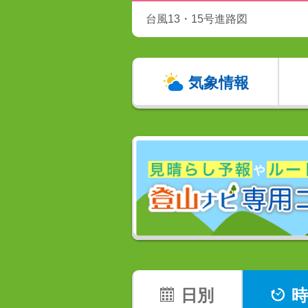
台風13・15号進路図
気象情報
日別
時