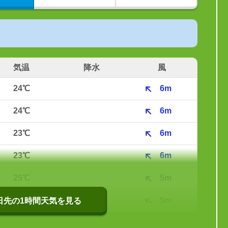
気温
降水
風
24℃
6m
24℃
6m
23℃
6m
23℃
6m
25℃
5m
28℃
5m
0日先の1時間天気を見る