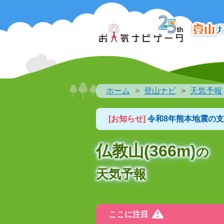
ホーム
登山ナビ
天気予報
[お知らせ]
令和8年熊本地震の
仏教山(366m)
の
天気予報
ここに注目