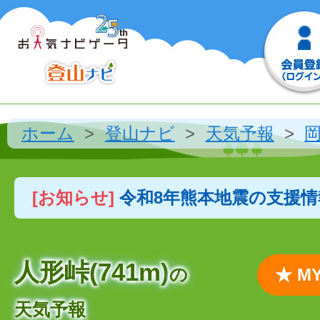
ホーム
登山ナビ
天気予報
[お知らせ]
令和8年熊本地震の支援
人形峠(741m)
の
★ 
天気予報