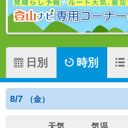
日別
時別
8/7
（金）
天気
気温