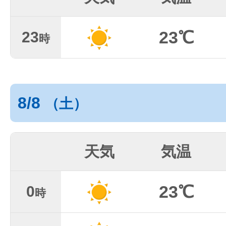
23℃
23
時
8/8
（土）
天気
気温
23℃
0
時