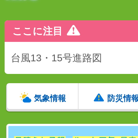
ここに注目
台風13・15号進路図
気象情報
防災情