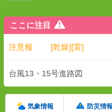
ここに注目
注意報
[乾燥][雷]
台風13・15号進路図
気象情報
防災情