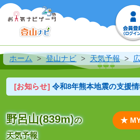
ホーム
登山ナビ
天気予報
[お知らせ]
令和8年熊本地震の支援
野呂山(839m)
の
★ 
天気予報