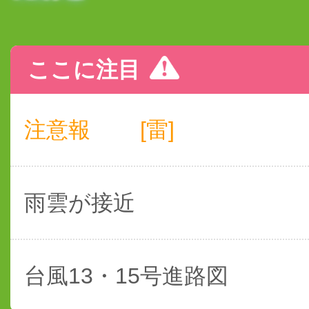
ここに注目
注意報
[雷]
雨雲が接近
台風13・15号進路図