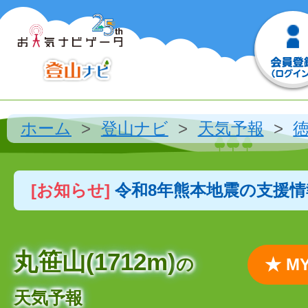
ホーム
登山ナビ
天気予報
[お知らせ]
令和8年熊本地震の支援
丸笹山(1712m)
の
★ 
天気予報