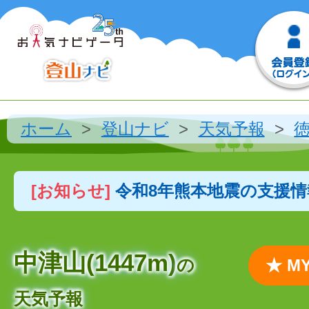
ホーム
登山ナビ
天気予報
[お知らせ]
令和8年熊本地震の支援
中津山(1447m)
の
★ 
天気予報