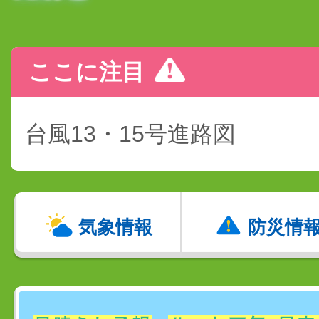
ここに注目
台風13・15号進路図
気象情報
防災情