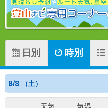
日別
時別
8/8
（土）
天気
気温