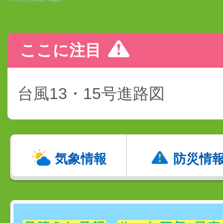
ここに注目
台風13・15号進路図
気象情報
防災情