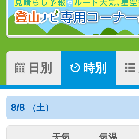
日別
時別
8/8
（土）
天気
気温