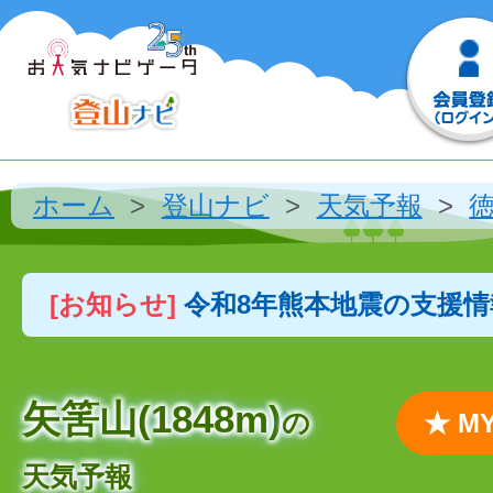
ホーム
登山ナビ
天気予報
[お知らせ]
令和8年熊本地震の支援
矢筈山(1848m)
の
★ 
天気予報