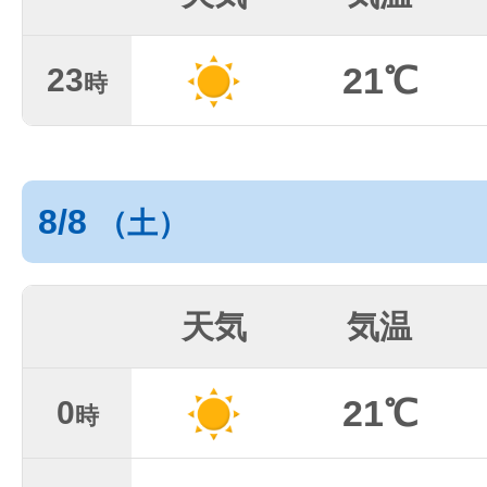
21℃
23
時
8/8
（土）
天気
気温
21℃
0
時