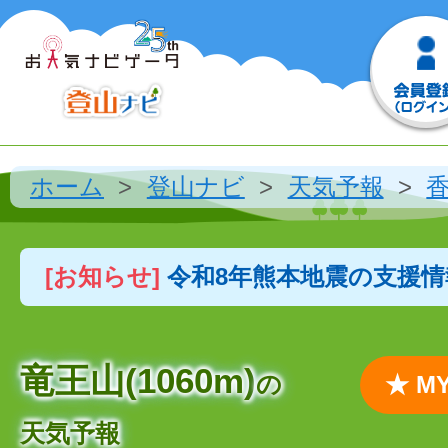
ホーム
登山ナビ
天気予報
[お知らせ]
令和8年熊本地震の支援
竜王山(1060m)
の
★ 
天気予報