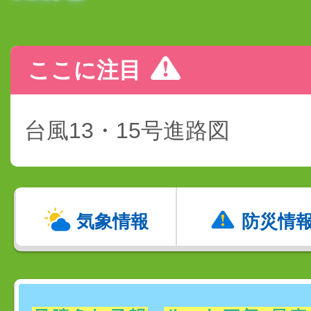
ここに注目
台風13・15号進路図
気象情報
防災情