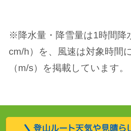
※降水量・降雪量は1時間降水
cm/h）を、風速は対象時間
（m/s）を掲載しています。