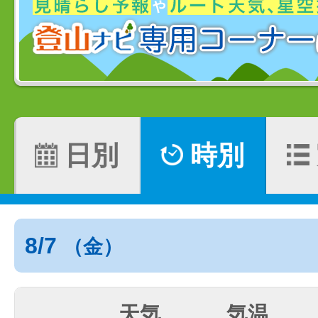
日別
時別
8/7
（金）
天気
気温